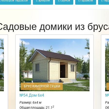
с большой террасой
с эркером
с сауной
с гаражом
с тер
Садовые домики из брус
БРУС КАМЕРНОЙ СУШКИ
№54 Дом 6х4
№
Размер: 6х4 м
Ра
2
Общая площадь: 21.1
Об