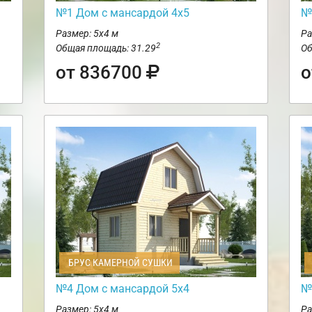
№1 Дом с мансардой 4х5
№
Размер: 5х4 м
Ра
2
Общая площадь: 31.29
Об
от 836700
о
БРУС КАМЕРНОЙ СУШКИ
№4 Дом с мансардой 5х4
№
Размер: 5х4 м
Ра