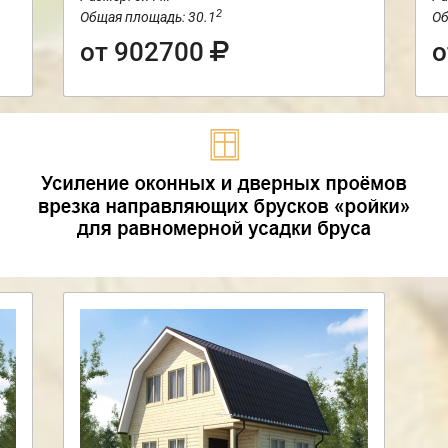
2
Общая площадь: 30.1
Об
от 902700
о