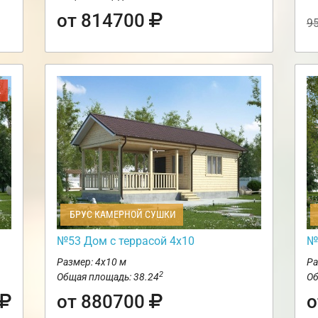
от 814700
9
Ж
БРУС КАМЕРНОЙ СУШКИ
№53 Дом с террасой 4х10
№
Размер: 4х10 м
Ра
2
Общая площадь: 38.24
Об
от 880700
о