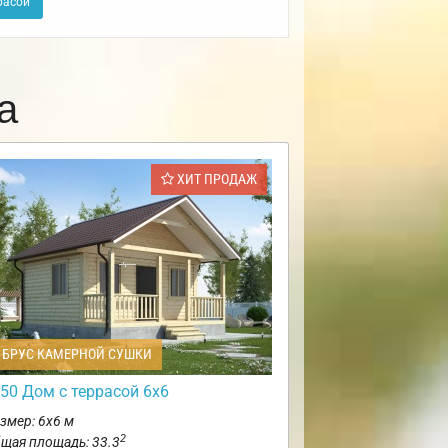
расой
а
ХИТ ПРОДАЖ
БРУС КАМЕРНОЙ СУШКИ
50 Дом с террасой 6х6
змер: 6х6 м
2
щая площадь: 33.3