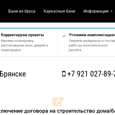
а
Бани из бруса
Каркасные бани
Информация
Корректируем проекты
Уточняем комплектацию
Меняем планировку,
Сверяем материалы и состав
расположение окон, дверей и
работ до окончательного
перегородок.
расчёта.
 Брянске
+7 921 027-89-