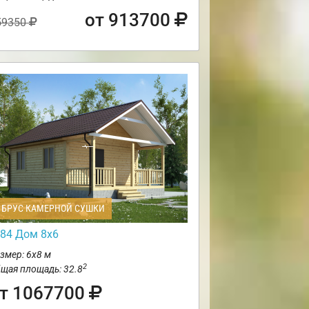
от 913700
59350
БРУС КАМЕРНОЙ СУШКИ
84 Дом 8х6
змер: 6х8 м
2
щая площадь: 32.8
т 1067700