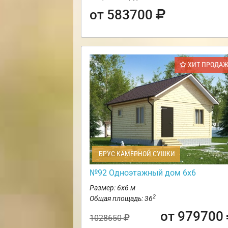
от 583700
ХИТ ПРОДА
БРУС КАМЕРНОЙ СУШКИ
№92 Одноэтажный дом 6х6
Размер: 6х6 м
2
Общая площадь: 36
от 979700
1028650