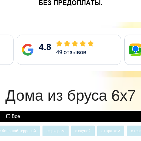
4.8
49
отзывов
Дома из бруса 6х7
Все
с большой террасой
с эркером
с сауной
с гаражом
с тер