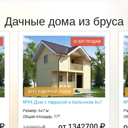
Дачные дома из бруса
Ж
ХИТ ПРОДАЖ
БРУС КАМЕРНОЙ СУШКИ
№94 Дом с террасой и балконом 6х7
№
Размер: 6х7 м
Ра
2
Общая площадь: 77
Об
от 1342700
о
1409800