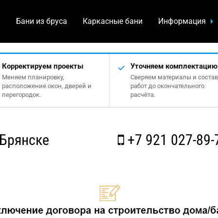
а
Бани из бруса
Каркасные бани
Информация
Корректируем проекты
Уточняем комплектацию
Меняем планировку,
Сверяем материалы и состав
расположение окон, дверей и
работ до окончательного
перегородок.
расчёта.
 Брянске
+7 921 027-89-