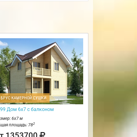
БРУС КАМЕРНОЙ СУШКИ
99 Дом 6х7 с балконом
змер: 6х7 м
2
щая площадь: 78
т 1353700