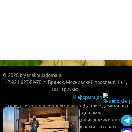
© 2026 bryanskbrusdoma.ru
+7 921 027-89-78; г. Брянск, Московский проспект, 1 к1,
ОЦ "Триумф"
Информация
Строительство деревянных домов: Дачные домики под
усадку, каркасные дома под ключ для пмж.
Бригада плотников постороит садовые домики для
дачи. Каталог проектов с фото и ценами: заказать