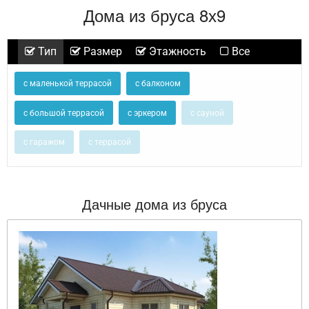
Дома из бруса 8х9
Тип
Размер
Этажность
Все
с маленькой террасой
с балконом
с большой террасой
с эркером
с сауной
с гаражом
с террасой
Дачные дома из бруса