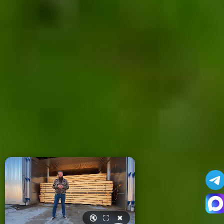
🔇
⛶
✖