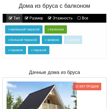
Дома из бруса с балконом
Тип
Размер
Этажность
Все
с маленькой террасой
с балконом
с большой террасой
с эркером
с сауной
с гаражом
с террасой
Дачные дома из бруса
ХИТ ПРОДАЖ