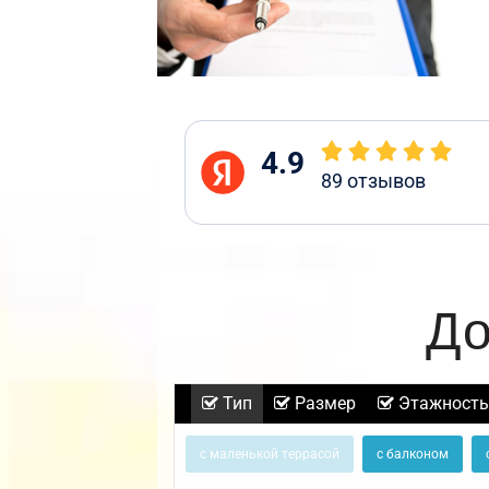
4.9
89
отзывов
До
Тип
Размер
Этажность
с маленькой террасой
с балконом