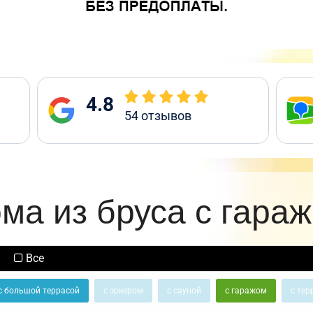
4.8
54
отзывов
ма из бруса с гара
Все
с большой террасой
с эркером
с сауной
с гаражом
с тер