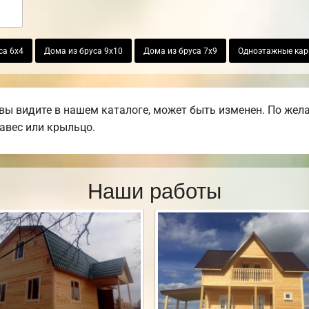
са 6х4
Дома из бруса 9х10
Дома из бруса 7х9
Одноэтажные кар
вы видите в нашем каталоге, может быть изменен. По жел
навес или крыльцо.
Наши работы