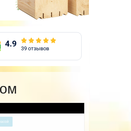
4.9
39
отзывов
жом
расой