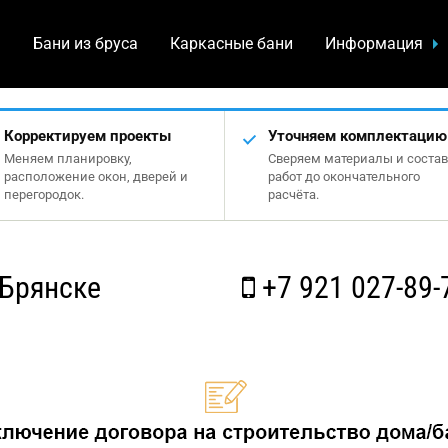
а
Бани из бруса
Каркасные бани
Информация
Корректируем проекты
Уточняем комплектацию
Меняем планировку,
Сверяем материалы и состав
расположение окон, дверей и
работ до окончательного
перегородок.
расчёта.
 Брянске
+7 921 027-89-