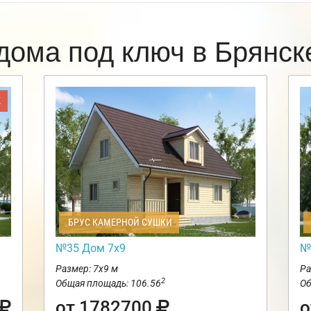
дома под ключ в Брянс
Ж
БРУС КАМЕРНОЙ СУШКИ
№35 Дом 7х9
№
Размер: 7х9 м
Ра
2
Общая площадь: 106.56
Об
от 1782700
о