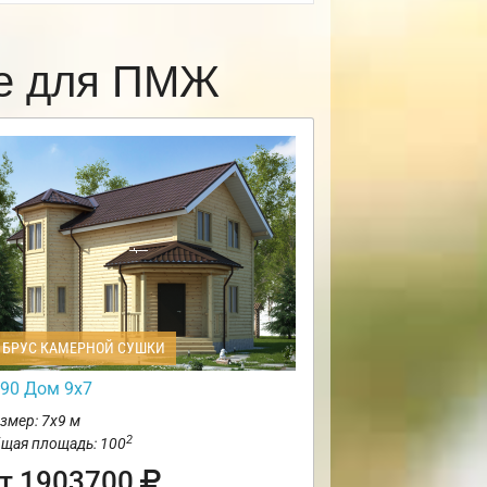
ке для ПМЖ
БРУС КАМЕРНОЙ СУШКИ
90 Дом 9х7
змер: 7х9 м
2
щая площадь: 100
т 1903700