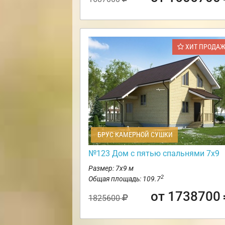
ХИТ ПРОДА
БРУС КАМЕРНОЙ СУШКИ
№123 Дом с пятью спальнями 7х9
Размер: 7х9 м
2
Общая площадь: 109.7
от 1738700
1825600