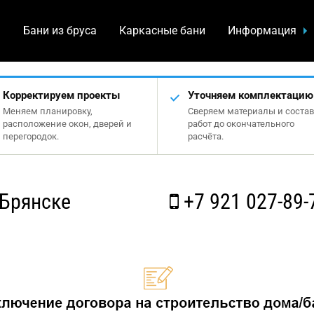
а
Бани из бруса
Каркасные бани
Информация
Корректируем проекты
Уточняем комплектацию
Меняем планировку,
Сверяем материалы и состав
расположение окон, дверей и
работ до окончательного
перегородок.
расчёта.
 Брянске
+7 921 027-89-