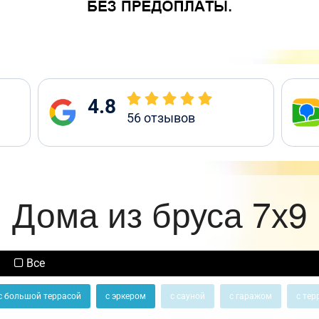
4.8
56
отзывов
Дома из бруса 7х9
Все
с большой террасой
с эркером
с сауной
с гаражом
с тер