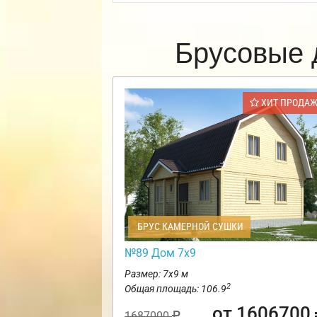
Брусовые 
ХИТ ПРОДА
БРУС КАМЕРНОЙ СУШКИ
№89 Дом 7х9
Размер: 7х9 м
2
Общая площадь: 106.9
от 1606700
1687000