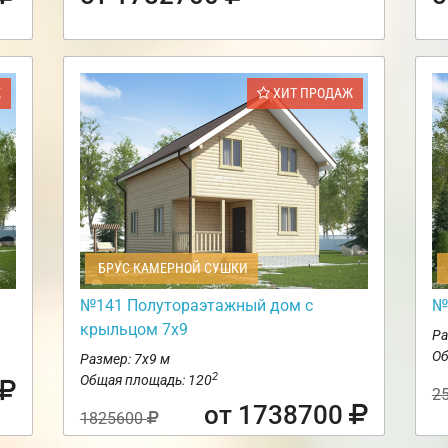
Ж
ХИТ ПРОДАЖ
БРУС КАМЕРНОЙ СУШКИ
№141 Полутораэтажный дом с
№
крыльцом 7х9
Ра
Об
Размер: 7х9 м
2
Общая площадь: 120
2
от 1738700
1825600