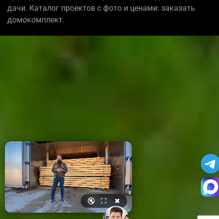
дачи. Каталог проектов с фото и ценами: заказать
домокомплект.
🔇
⛶
✖