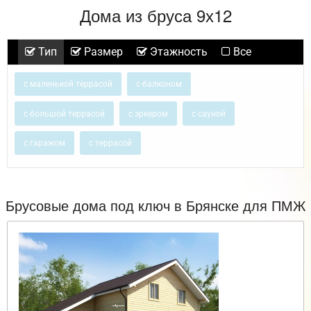
Дома из бруса 9х12
Тип
Размер
Этажность
Все
с маленькой террасой
с балконом
с большой террасой
с эркером
с сауной
с гаражом
с террасой
Брусовые дома под ключ в Брянске для ПМЖ