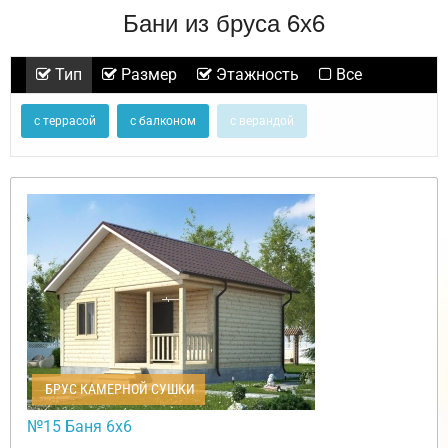
Бани из бруса 6х6
Тип
Размер
Этажность
Все
с террасой
с балконом
с верандой
БРУС КАМЕРНОЙ СУШКИ
№15 Баня 6х6