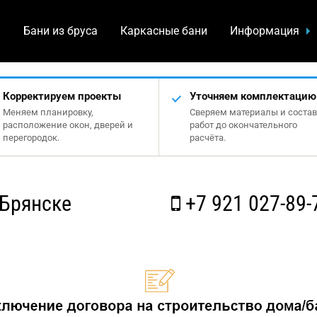
а
Бани из бруса
Каркасные бани
Информация
Корректируем проекты
Уточняем комплектацию
Меняем планировку,
Сверяем материалы и состав
расположение окон, дверей и
работ до окончательного
перегородок.
расчёта.
 Брянске
+7 921 027-89-