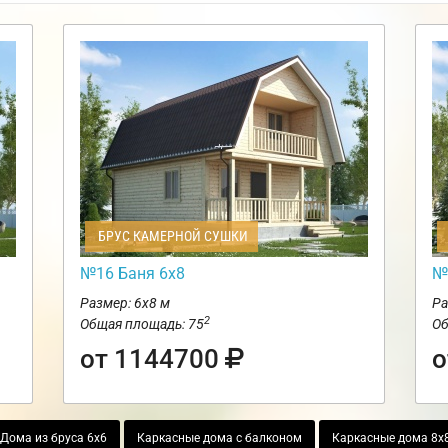
БРУС КАМЕРНОЙ СУШКИ
№16 Баня 6х8
№
Размер: 6х8 м
Ра
2
Общая площадь: 75
Об
от 1144700
о
Дома из бруса 6х6
Каркасные дома с балконом
Каркасные дома 8х