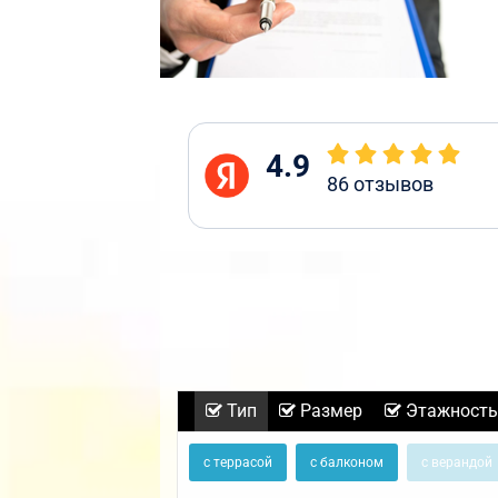
4.9
86
отзывов
Тип
Размер
Этажность
с террасой
с балконом
с верандой