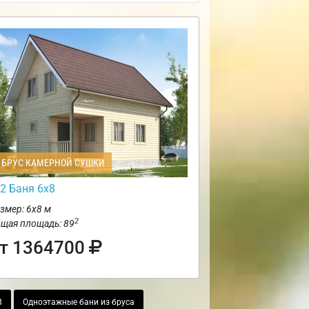
БРУС КАМЕРНОЙ СУШКИ
2 Баня 6х8
змер: 6х8 м
2
щая площадь: 89
т 1364700
8
Одноэтажные бани из бруса