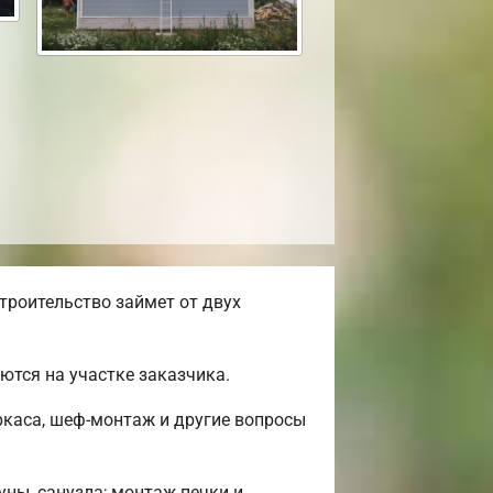
роительство займет от двух
тся на участке заказчика.
ркаса, шеф-монтаж и другие вопросы
уны, санузла; монтаж печки и