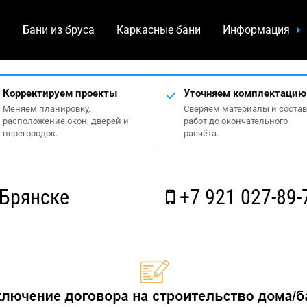
а
Бани из бруса
Каркасные бани
Информация
Корректируем проекты
Уточняем комплектацию
Меняем планировку,
Сверяем материалы и состав
расположение окон, дверей и
работ до окончательного
перегородок.
расчёта.
 Брянске
+7 921 027-89-