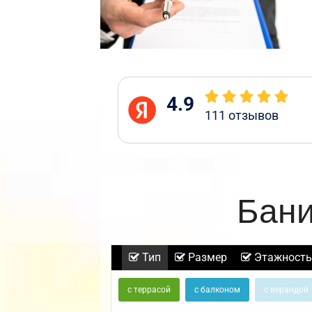
4.9
111
отзывов
Бани
Тип
Размер
Этажность
с террасой
с балконом
с верандой