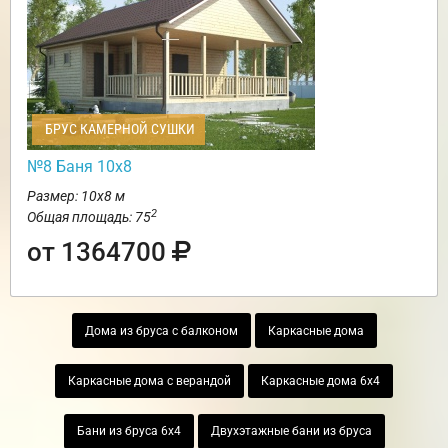
БРУС КАМЕРНОЙ СУШКИ
№8 Баня 10х8
Размер: 10х8 м
2
Общая площадь: 75
от 1364700
Дома из бруса с балконом
Каркасные дома
Каркасные дома с верандой
Каркасные дома 6х4
Бани из бруса 6х4
Двухэтажные бани из бруса