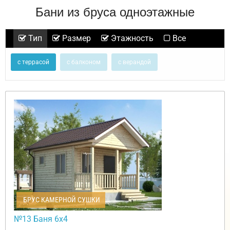
Бани из бруса одноэтажные
Тип
Размер
Этажность
Все
с террасой
с балконом
с верандой
БРУС КАМЕРНОЙ СУШКИ
№13 Баня 6х4