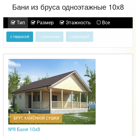
Бани из бруса одноэтажные 10х8
Тип
Размер
Этажность
Все
с террасой
с балконом
с верандой
БРУС КАМЕРНОЙ СУШКИ
№8 Баня 10х8