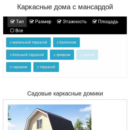
Каркасные дома с мансардой
Тип
Размер
Этажность
Площадь
Все
с маленькой террасой
с балконом
с большой террасой
с эркером
с сауной
с гаражом
с террасой
Садовые каркасные домики