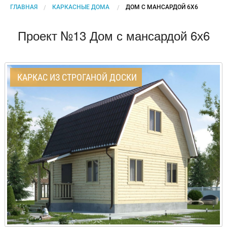
ГЛАВНАЯ
КАРКАСНЫЕ ДОМА
CURRENT:
ДОМ С МАНСАРДОЙ 6Х6
Проект №13 Дом с мансардой 6х6
КАРКАС ИЗ СТРОГАНОЙ ДОСКИ