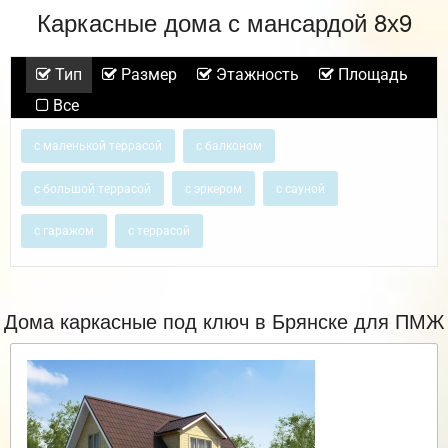
Каркасные дома с мансардой 8х9
Тип
Размер
Этажность
Площадь
Все
с маленькой террасой
с балконом
с большой террасой
с эркером
с сауной
с гаражом
с террасой
Дома каркасные под ключ в Брянске для ПМЖ