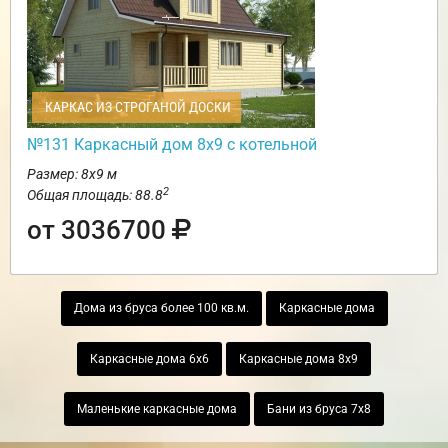
КАРКАС ИЗ СТРОГАНОЙ ДОСКИ
№131 Каркасный дом 8х9 с котельной
Размер: 8х9 м
2
Общая площадь: 88.8
от 3036700
Дома из бруса более 100 кв.м.
Каркасные дома
Каркасные дома 6х6
Каркасные дома 8х9
Маленькие каркасные дома
Бани из бруса 7х8