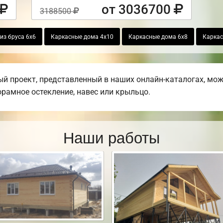
от 3036700
3188500
из бруса 6х6
Каркасные дома 4х10
Каркасные дома 6х8
Каркас
й проект, представленный в наших онлайн-каталогах, мо
норамное остекление, навес или крыльцо.
Наши работы