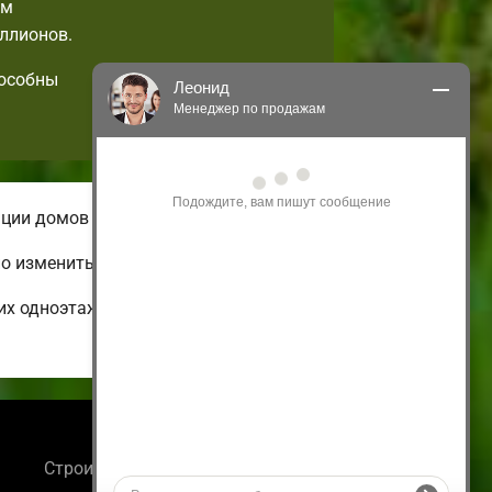
ем
ллионов.
пособны
Леонид
Менеджер по продажам
Здравствуйте! Я могу 
проконсультировать Вас по нашим 
акциям и проектам.
ации домов небольшой площади.
Только что
о изменить по своим вкусам.
их одноэтажных и бюджетных до
Информация
Строительство деревянных домов: