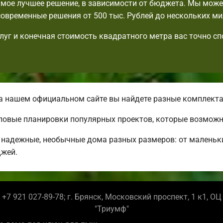
мое лучшее решение, в зависимости от бюджета. Мы мож
овременные решения от 500 тыс. Рублей до нескольких ми
луг и конечная стоимость квадратного метра вас точно с
 нашем официальном сайте вы найдете разные комплект
повые планировки популярных проектов, которые возможн
надежные, необычные дома разных размеров: от маленьк
джей.
+7 921 027-89-78; г. Брянск, Московский проспект, 1 к1, ОЦ
"Триумф"