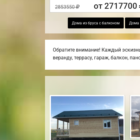
от 2717700
2853550
Дома из бруса с балконом
Дома 
Обратите внимание! Каждый эскизны
веранду, террасу, гараж, балкон, па