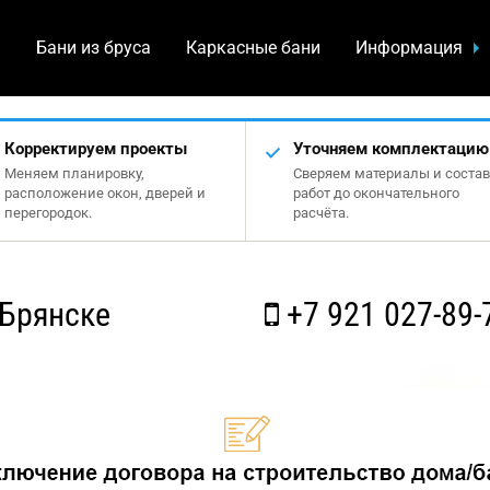
а
Бани из бруса
Каркасные бани
Информация
Корректируем проекты
Уточняем комплектацию
Меняем планировку,
Сверяем материалы и состав
расположение окон, дверей и
работ до окончательного
перегородок.
расчёта.
 Брянске
+7 921 027-89-