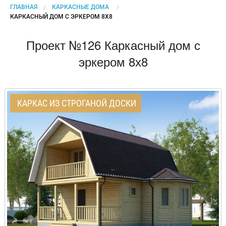
ГЛАВНАЯ
КАРКАСНЫЕ ДОМА
CURRENT:
КАРКАСНЫЙ ДОМ С ЭРКЕРОМ 8Х8
Проект №126 Каркасный дом с
эркером 8х8
КАРКАС ИЗ СТРОГАНОЙ ДОСКИ