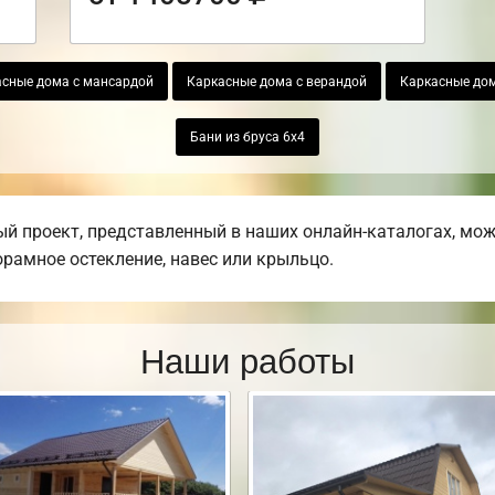
асные дома с мансардой
Каркасные дома с верандой
Каркасные дом
Бани из бруса 6х4
й проект, представленный в наших онлайн-каталогах, мо
норамное остекление, навес или крыльцо.
Наши работы