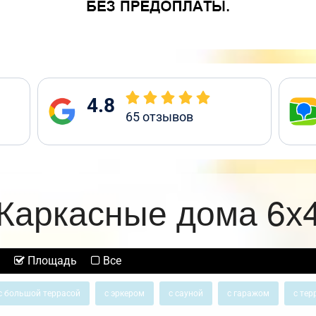
4.8
65
отзывов
Каркасные дома 6х
Площадь
Все
с большой террасой
с эркером
с сауной
с гаражом
с тер