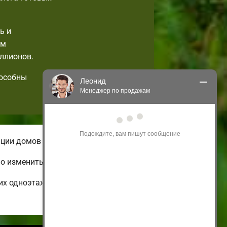
ь и
ем
ллионов.
пособны
Леонид
Менеджер по продажам
Здравствуйте! Я могу 
проконсультировать Вас по нашим 
акциям и проектам.
ации домов небольшой площади.
Только что
о изменить по своим вкусам.
их одноэтажных и бюджетных до