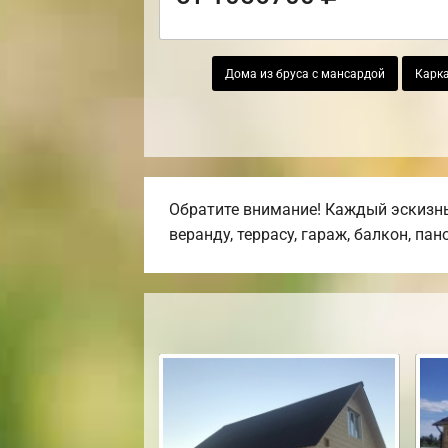
Дома из бруса с мансардой
Карк
Обратите внимание! Каждый эскизны
веранду, террасу, гараж, балкон, па