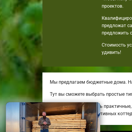
проектов.
Квалифициро
предложат са
предложить с
Стоимость ус
удивить!
Мы предлагаем бюджетные дома. На
Тут вы сможете выбрать простые ти
Мы можем предложить практичные, 
больших энергоэффективных котте