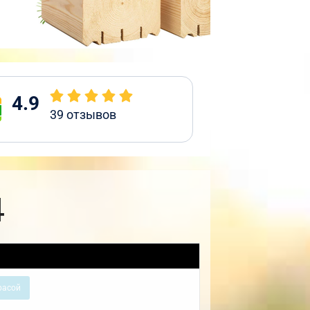
4.9
39
отзывов
4
расой