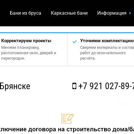
а
Бани из бруса
Каркасные бани
Информация
Корректируем проекты
Уточняем комплектацию
Меняем планировку,
Сверяем материалы и состав
расположение окон, дверей и
работ до окончательного
перегородок.
расчёта.
 Брянске
+7 921 027-89-