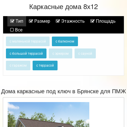
Каркасные дома 8х12
Тип
Размер
Этажность
Площадь
Все
с маленькой террасой
с балконом
с большой террасой
с эркером
с сауной
с гаражом
с террасой
Дома каркасные под ключ в Брянске для ПМЖ