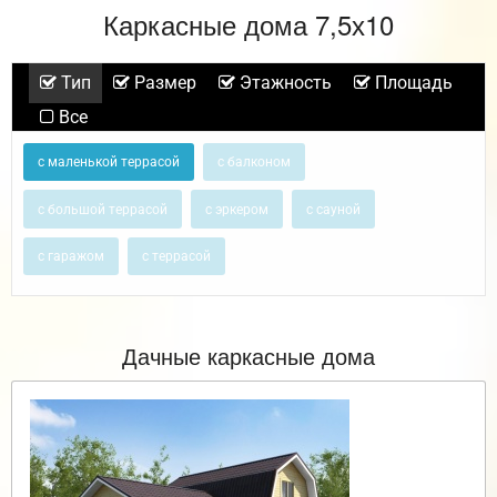
Каркасные дома 7,5х10
Тип
Размер
Этажность
Площадь
Все
с маленькой террасой
с балконом
с большой террасой
с эркером
с сауной
с гаражом
с террасой
Дачные каркасные дома