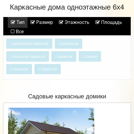
Каркасные дома одноэтажные 6х4
Тип
Размер
Этажность
Площадь
Все
с маленькой террасой
с балконом
с большой террасой
с эркером
с сауной
с гаражом
с террасой
Садовые каркасные домики