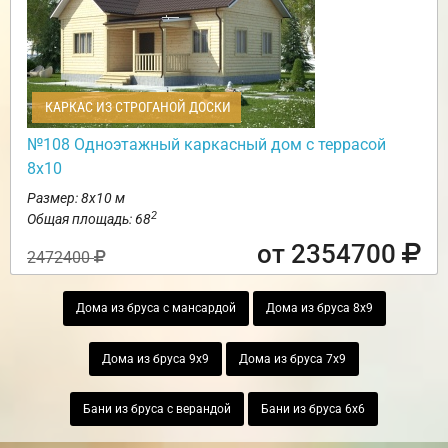
КАРКАС ИЗ СТРОГАНОЙ ДОСКИ
№108 Одноэтажный каркасный дом с террасой
8х10
Размер: 8х10 м
2
Общая площадь: 68
от 2354700
2472400
Дома из бруса с мансардой
Дома из бруса 8х9
Дома из бруса 9х9
Дома из бруса 7х9
Бани из бруса с верандой
Бани из бруса 6х6