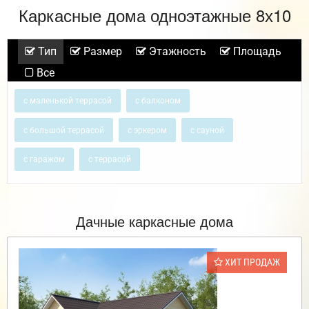
Каркасные дома одноэтажные 8х10
Тип
Размер
Этажность
Площадь
Все
с маленькой террасой
с балконом
с большой террасой
с эркером
с сауной
с гаражом
с террасой
Дачные каркасные дома
ХИТ ПРОДАЖ