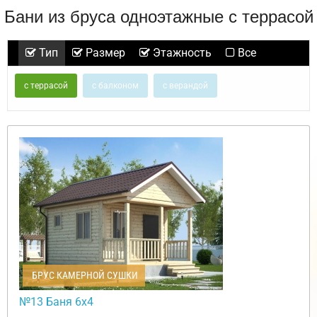
Бани из бруса одноэтажные с террасой
Тип
Размер
Этажность
Все
с террасой
с балконом
с верандой
БРУС КАМЕРНОЙ СУШКИ
№13 Баня 6х4