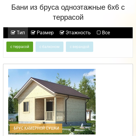
Бани из бруса одноэтажные 6х6 с
террасой
Тип
Размер
Этажность
Все
с террасой
с балконом
с верандой
БРУС КАМЕРНОЙ СУШКИ