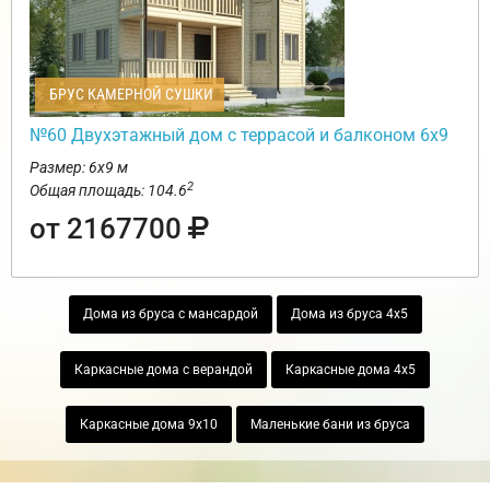
БРУС КАМЕРНОЙ СУШКИ
№60 Двухэтажный дом с террасой и балконом 6х9
Размер: 6х9 м
2
Общая площадь: 104.6
от 2167700
Дома из бруса с мансардой
Дома из бруса 4х5
Каркасные дома с верандой
Каркасные дома 4х5
Каркасные дома 9х10
Маленькие бани из бруса