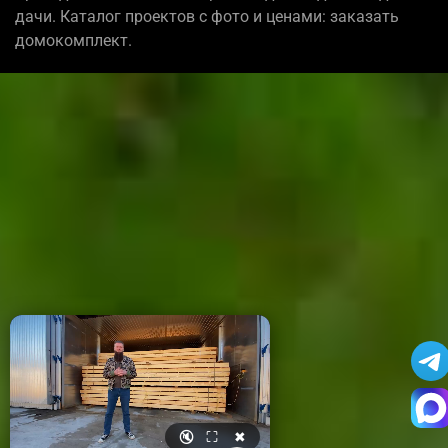
дачи. Каталог проектов с фото и ценами: заказать
домокомплект.
🔇
⛶
✖