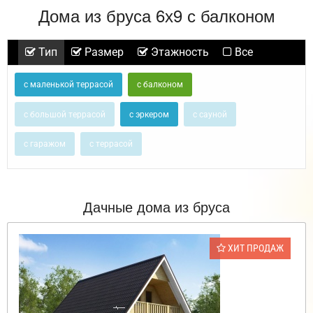
Дома из бруса 6х9 с балконом
Тип
Размер
Этажность
Все
с маленькой террасой
с балконом
с большой террасой
с эркером
с сауной
с гаражом
с террасой
Дачные дома из бруса
ХИТ ПРОДАЖ