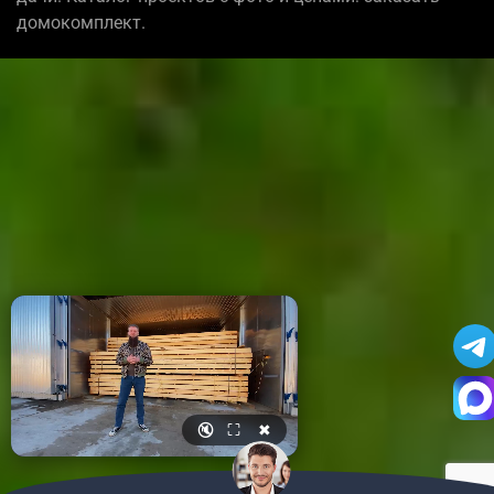
домокомплект.
🔇
⛶
✖