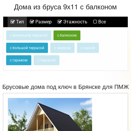
Дома из бруса 9х11 с балконом
Тип
Размер
Этажность
Все
с маленькой террасой
с балконом
с большой террасой
с эркером
с сауной
с гаражом
с террасой
Брусовые дома под ключ в Брянске для ПМЖ