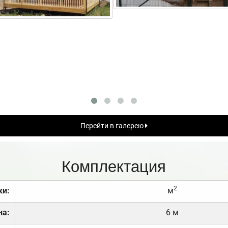
Перейти в галерею
Комплектация
2
ки:
м
на:
6 м