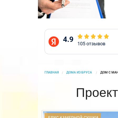
4.9
105
отзывов
ГЛАВНАЯ
ДОМА ИЗ БРУСА
CURRENT:
ДОМ С МА
Проект
БРУС КАМЕРНОЙ СУШКИ