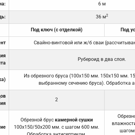
на:
6 м
2
дь:
36 м
Под ключ (с отделкой)
Под у
нт
Свайно-винтовой или ж/б сваи (рассчитыва
ция
Рубероид в два слоя.
та
Из обрезного бруса (100х150 мм. 150х150 мм. 1
ка)
выбранному сечению бруса). Обработка а
дов
2
ния
Обрезно
Обрезной брус
камерной сушки
влажности
тие
100х150/50х200 мм. с шагом 600 мм.
шагом
Обработка антисептиком.