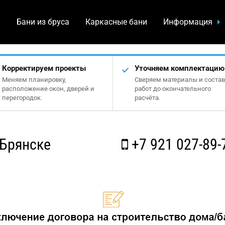
а
Бани из бруса
Каркасные бани
Информация
Корректируем проекты
Уточняем комплектацию
Меняем планировку,
Сверяем материалы и состав
расположение окон, дверей и
работ до окончательного
перегородок.
расчёта.
 Брянске
+7 921 027-89-