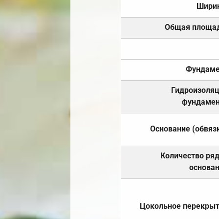
Шири
Общая площа
Фундаме
Гидроизоля
фундамен
Основание (обвяз
Количество ря
основа
Цокольное перекры