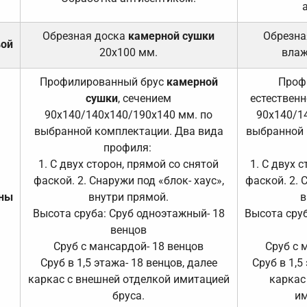
Обрезная доска
камерной сушки
Обрезна
вой
20х100 мм.
влаж
Профилированный брус
камерной
Проф
сушки
, сечением
естественн
90х140/140х140/190х140 мм. по
90х140/1
выбранной комплектации. Два вида
выбранной 
профиля:
1. С двух сторон, прямой со снятой
1. С двух 
фаской. 2. Снаружи под «блок- хаус»,
фаской. 2. 
ены
внутри прямой.
в
Высота сруба: Сруб одноэтажный- 18
Высота сруб
венцов
Сруб с мансардой- 18 венцов
Сруб с 
Сруб в 1,5 этажа- 18 венцов, далее
Сруб в 1,5
каркас с внешней отделкой имитацией
каркас
бруса.
им