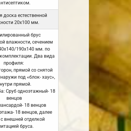
антисептиком.
я доска естественной
ности 20х100 мм.
илированный брус
ой влажности, сечением
40х140/190х140 мм. по
комплектации. Два вида
профиля:
сторон, прямой со снятой
Снаружи под «блок- хаус»,
нутри прямой.
а: Сруб одноэтажный- 18
венцов
мансардой- 18 венцов
 этажа- 18 венцов, далее
 с внешней отделкой
итацией бруса.