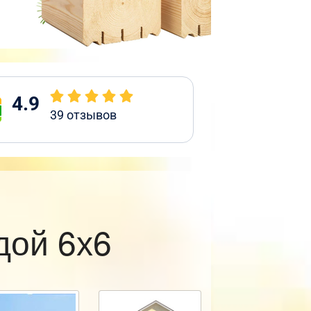
4.9
39
отзывов
дой 6х6