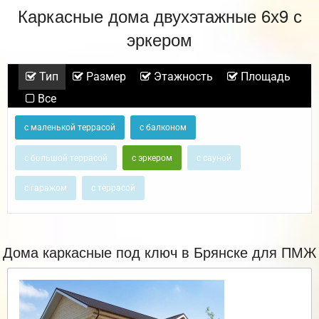
Каркасные дома двухэтажные 6х9 с
эркером
Тип
Размер
Этажность
Площадь
Все
с маленькой террасой
с балконом
с большой террасой
с эркером
с сауной
с гаражом
с террасой
Дома каркасные под ключ в Брянске для ПМЖ