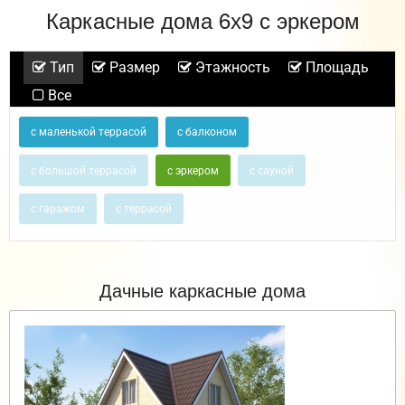
Каркасные дома 6х9 с эркером
Тип
Размер
Этажность
Площадь
Все
с маленькой террасой
с балконом
с большой террасой
с эркером
с сауной
с гаражом
с террасой
Дачные каркасные дома