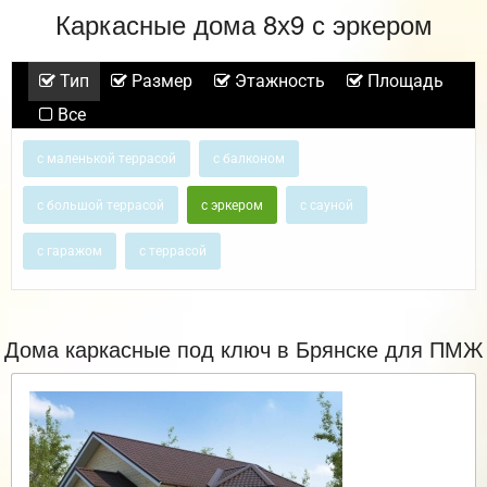
Каркасные дома 8х9 с эркером
Тип
Размер
Этажность
Площадь
Все
с маленькой террасой
с балконом
с большой террасой
с эркером
с сауной
с гаражом
с террасой
Дома каркасные под ключ в Брянске для ПМЖ