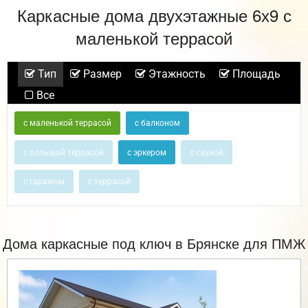
Каркасные дома двухэтажные 6х9 с
маленькой террасой
Тип
Размер
Этажность
Площадь
Все
с маленькой террасой
с балконом
с большой террасой
с эркером
с сауной
с гаражом
с террасой
Дома каркасные под ключ в Брянске для ПМЖ