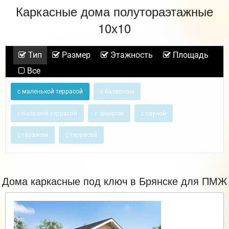
Каркасные дома полутораэтажные
10х10
Тип
Размер
Этажность
Площадь
Все
с маленькой террасой
с балконом
с большой террасой
с эркером
с сауной
с гаражом
с террасой
Дома каркасные под ключ в Брянске для ПМЖ