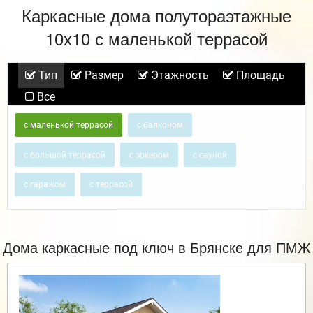
Каркасные дома полутораэтажные
10х10 с маленькой террасой
Тип
Размер
Этажность
Площадь
Все
с маленькой террасой
с балконом
с большой террасой
с эркером
с сауной
с гаражом
с террасой
Дома каркасные под ключ в Брянске для ПМЖ