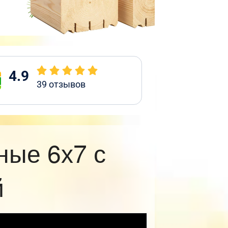
4.9
39
отзывов
ные 6х7 с
й