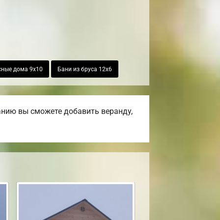
сные дома 9х10
Бани из бруса 12х6
анию вы сможете добавить веранду,