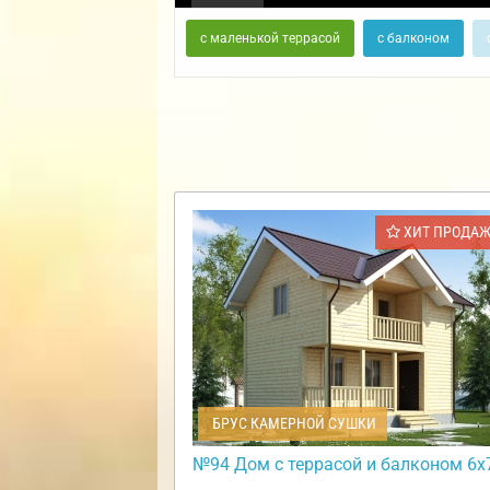
с маленькой террасой
с балконом
ХИТ ПРОДА
БРУС КАМЕРНОЙ СУШКИ
№94 Дом с террасой и балконом 6х