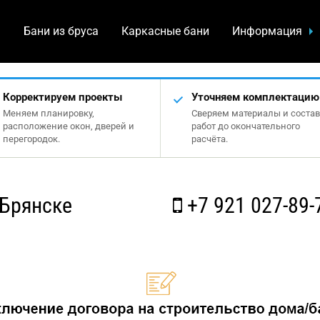
а
Бани из бруса
Каркасные бани
Информация
Корректируем проекты
Уточняем комплектацию
Меняем планировку,
Сверяем материалы и состав
расположение окон, дверей и
работ до окончательного
перегородок.
расчёта.
 Брянске
+7 921 027-89-