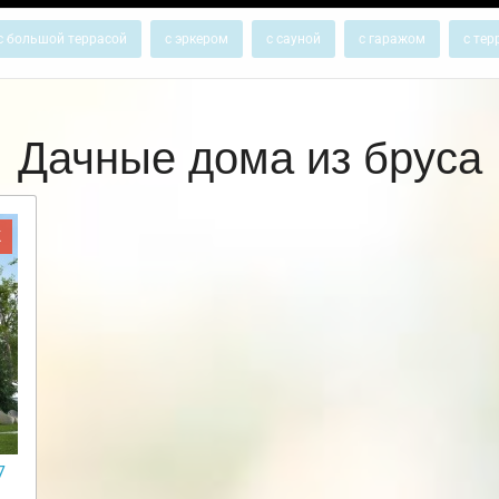
с большой террасой
с эркером
с сауной
с гаражом
с тер
Дачные дома из бруса
Ж
7