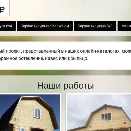
уса 6х4
Каркасные дома с балконом
Каркасные дома 8х8
Мален
й проект, представленный в наших онлайн-каталогах, мо
норамное остекление, навес или крыльцо.
Наши работы