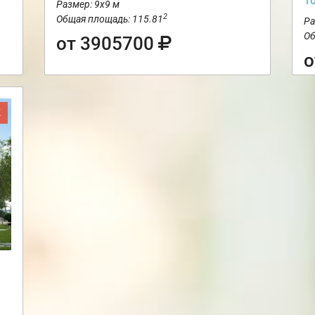
1
Размер: 9х9 м
2
Общая площадь: 115.81
Ра
Об
от 3905700
о
Ж