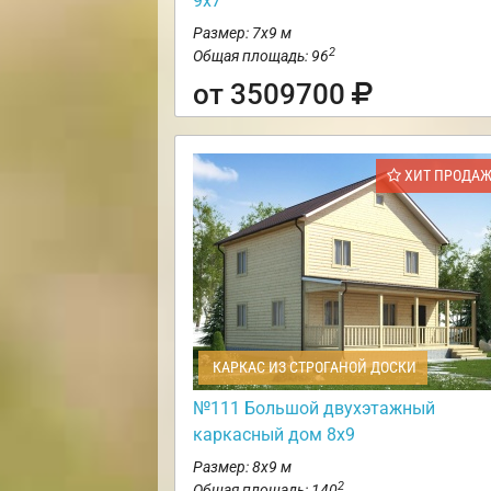
9х7
Размер: 7х9 м
2
Общая площадь: 96
от 3509700
ХИТ ПРОДА
КАРКАС ИЗ СТРОГАНОЙ ДОСКИ
№111 Большой двухэтажный
каркасный дом 8х9
Размер: 8х9 м
2
Общая площадь: 140