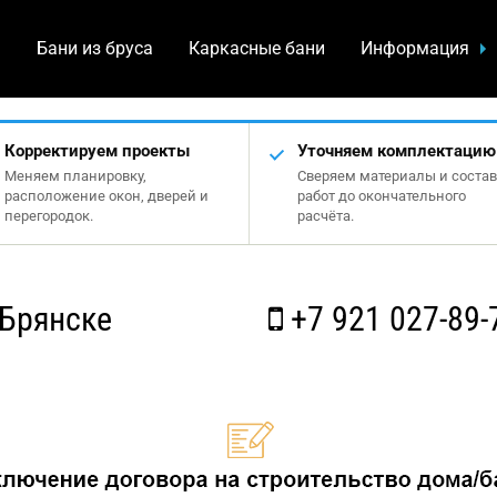
а
Бани из бруса
Каркасные бани
Информация
Корректируем проекты
Уточняем комплектацию
Меняем планировку,
Сверяем материалы и состав
расположение окон, дверей и
работ до окончательного
перегородок.
расчёта.
 Брянске
+7 921 027-89-