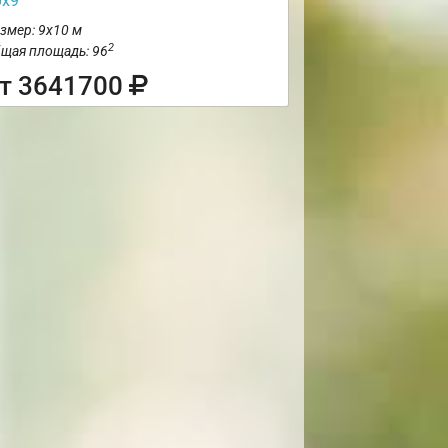
0х9
змер: 9х10 м
2
щая площадь: 96
т 3641700