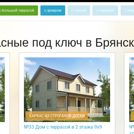
с большой террасой
с эркером
с сауной
с гаражом
с тер
асные под ключ в Брянс
КАРКАС ИЗ СТРОГАНОЙ ДОСКИ
№33 Дом с террасой в 2 этажа 9х9
№