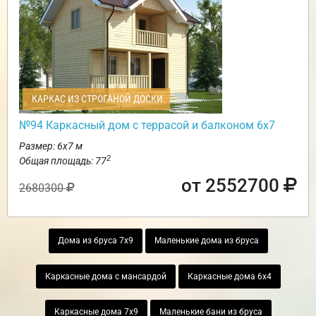
КАРКАС ИЗ СТРОГАНОЙ ДОСКИ
№94 Каркасный дом с террасой и балконом 6х7
Размер: 6х7 м
2
Общая площадь: 77
от 2552700
2680300
Дома из бруса 7х9
Маленькие дома из бруса
Каркасные дома с мансардой
Каркасные дома 6х4
Каркасные дома 7х9
Маленькие бани из бруса