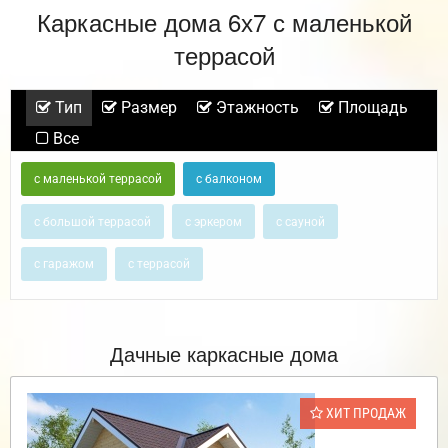
Каркасные дома 6х7 с маленькой
террасой
Тип
Размер
Этажность
Площадь
Все
с маленькой террасой
с балконом
с большой террасой
с эркером
с сауной
с гаражом
с террасой
Дачные каркасные дома
ХИТ ПРОДАЖ