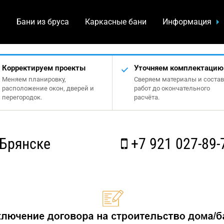
а
Бани из бруса
Каркасные бани
Информация
Корректируем проекты
Уточняем комплектацию
Меняем планировку,
Сверяем материалы и состав
расположение окон, дверей и
работ до окончательного
перегородок.
расчёта.
 Брянске
+7 921 027-89-