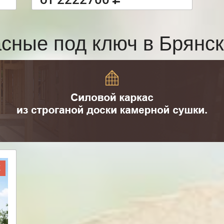
асные под ключ в Брянс
Ж