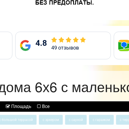
4.8
49
отзывов
дома 6х6 с маленьк
Площадь
Все
с большой террасой
с эркером
с сауной
с гаражом
с тер