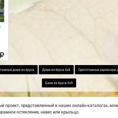
и
тажные дома из бруса
Дома из бруса 8х8
Одноэтажные каркасные 
Бани из бруса 6х9
й проект, представленный в наших онлайн-каталогах, мо
норамное остекление, навес или крыльцо.