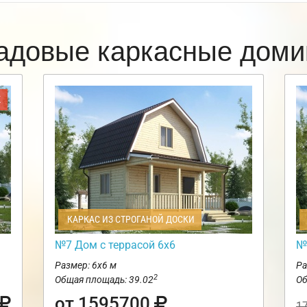
адовые каркасные доми
Ж
КАРКАС ИЗ СТРОГАНОЙ ДОСКИ
№7 Дом с террасой 6х6
№
Размер: 6х6 м
Ра
2
Общая площадь: 39.02
Об
от 1595700
1