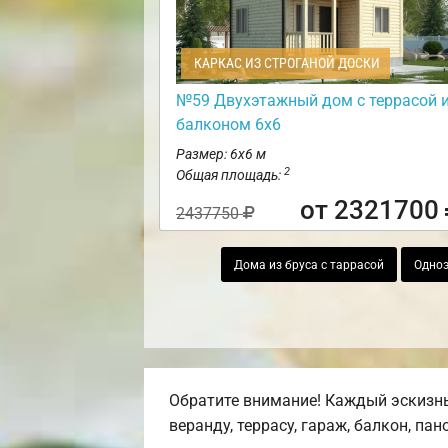
КАРКАС ИЗ СТРОГАНОЙ ДОСКИ
№59 Двухэтажный дом с террасой 
балконом 6х6
Размер: 6х6 м
2
Общая площадь:
от 2321700
2437750
Дома из бруса с таррасой
Одноэ
Обратите внимание! Каждый эскизны
веранду, террасу, гараж, балкон, па