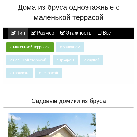
Дома из бруса одноэтажные с
маленькой террасой
Тип
Размер
Этажность
Все
с маленькой террасой
с балконом
с большой террасой
с эркером
с сауной
с гаражом
с террасой
Садовые домики из бруса