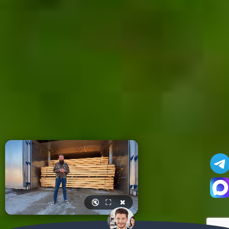
🔇
⛶
✖