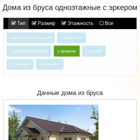
Дома из бруса одноэтажные с эркером
Тип
Размер
Этажность
Все
с маленькой террасой
с балконом
с большой террасой
с эркером
с сауной
с гаражом
с террасой
Дачные дома из бруса