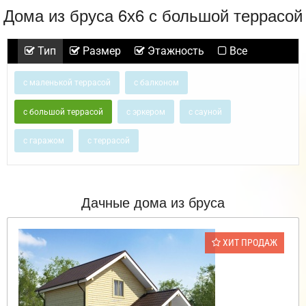
Дома из бруса 6х6 с большой террасой
Тип
Размер
Этажность
Все
с маленькой террасой
с балконом
с большой террасой
с эркером
с сауной
с гаражом
с террасой
Дачные дома из бруса
ХИТ ПРОДАЖ