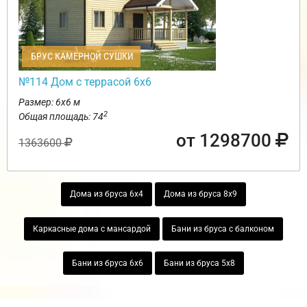
БРУС КАМЕРНОЙ СУШКИ
№114 Дом с террасой 6х6
Размер: 6х6 м
2
Общая площадь: 74
от 1298700
1363600
Дома из бруса 6х4
Дома из бруса 8х9
Каркасные дома с мансардой
Бани из бруса с балконом
Бани из бруса 6х6
Бани из бруса 5х8