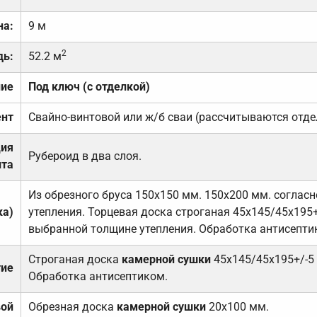
на:
9 м
2
дь:
52.2 м
ние
Под ключ (с отделкой)
нт
Свайно-винтовой или ж/б сваи (рассчитываются отде
ция
Рубероид в два слоя.
та
Из обрезного бруса 150х150 мм. 150х200 мм. соглас
ка)
утепления. Торцевая доска строганая 45х145/45х195+
выбранной толщине утепления. Обработка антисепти
Строганая доска
камерной сушки
45х145/45х195+/-5
тие
Обработка антисептиком.
вой
Обрезная доска
камерной сушки
20х100 мм.