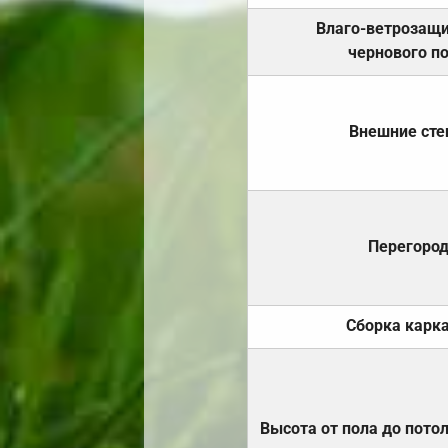
Влаго-ветрозащ
чернового п
Внешние ст
Перегоро
Сборка карк
Высота от пола до пото