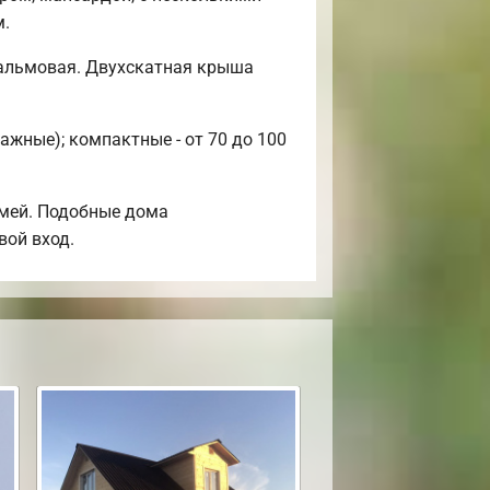
м.
вальмовая. Двухскатная крыша
ажные); компактные - от 70 до 100
емей. Подобные дома
вой вход.