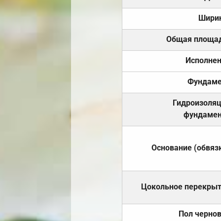
Шири
Общая площа
Исполне
Фундаме
Гидроизоля
фундамен
Основание (обвяз
Цокольное перекры
Пол черно