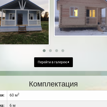
Перейти в галерею
Комплектация
2
ки:
60 м
на:
6 м