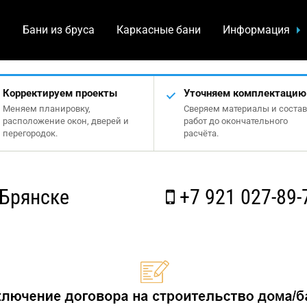
а
Бани из бруса
Каркасные бани
Информация
Корректируем проекты
Уточняем комплектацию
Меняем планировку,
Сверяем материалы и состав
расположение окон, дверей и
работ до окончательного
перегородок.
расчёта.
 Брянске
+7 921 027-89-