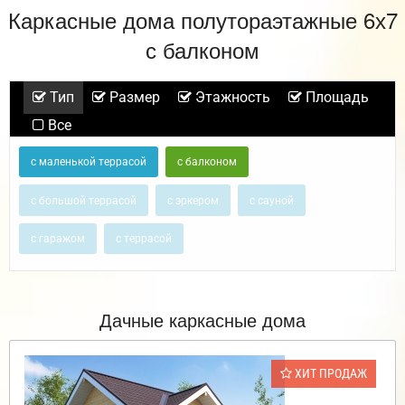
Каркасные дома полутораэтажные 6х7
с балконом
Тип
Размер
Этажность
Площадь
Все
с маленькой террасой
с балконом
с большой террасой
с эркером
с сауной
с гаражом
с террасой
Дачные каркасные дома
ХИТ ПРОДАЖ