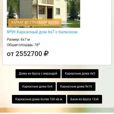
КАРКАС ИЗ СТРОГАНОЙ ДОСКИ
№99 Каркасный дом 6х7 с балконом
Размер: 6х7 м
2
Общая площадь: 78
от 2552700
Дома из бруса с верандой
Каркасные дома 4х5
Каркасные дома 6х4
Каркасные дома 9х10
Каркасные дома более 100 кв.м.
Бани из бруса 12х6