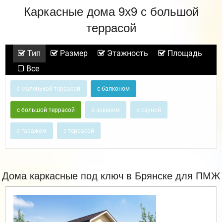
Каркасные дома 9х9 с большой
террасой
Тип
Размер
Этажность
Площадь
Все
с маленькой террасой
с балконом
с большой террасой
с эркером
с сауной
с гаражом
с террасой
Дома каркасные под ключ в Брянске для ПМЖ