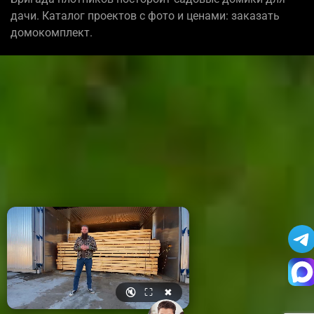
дачи. Каталог проектов с фото и ценами: заказать
домокомплект.
🔇
⛶
✖