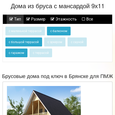
Дома из бруса с мансардой 9х11
Тип
Размер
Этажность
Все
с маленькой террасой
с балконом
с большой террасой
с эркером
с сауной
с гаражом
с террасой
Брусовые дома под ключ в Брянске для ПМЖ