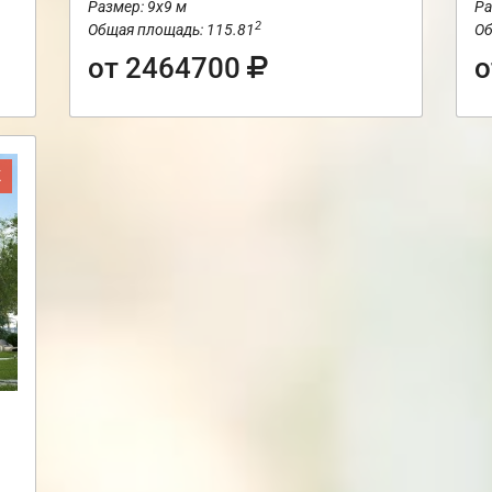
Размер: 9х9 м
Ра
2
Общая площадь: 115.81
Об
от 2464700
о
Ж