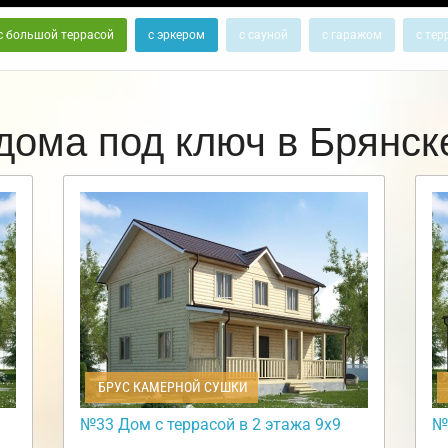
с большой террасой
с эркером
с сауной
с гаражом
с тер
дома под ключ в Брянс
БРУС КАМЕРНОЙ СУШКИ
№33 Дом с террасой в 2 этажа 9х9
№