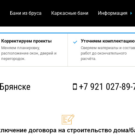
а
Бани из бруса
Каркасные бани
Информация
Корректируем проекты
Уточняем комплектацию
Меняем планировку,
Сверяем материалы и состав
расположение окон, дверей и
работ до окончательного
перегородок.
расчёта.
 Брянске
+7 921 027-89-