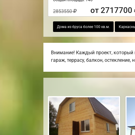
от 2717700
2853550
Дома из бруса более 100 кв.м.
Каркасн
Внимание! Каждый проект, который 
гараж, террасу, балкон, остекление, 