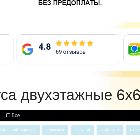
4.8
69
отзывов
уса двухэтажные 6х6
Все
с большой террасой
с эркером
с сауной
с гаражом
с тер